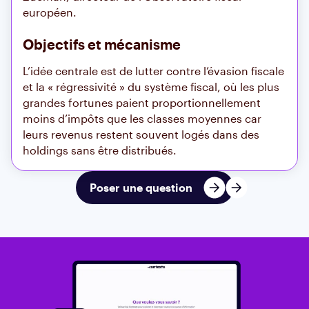
européen.
Quelles sont les prochaines étapes du PJL
simplification ?
Objectifs et mécanisme
Qui peut déposer une loi transpartisane à
l’assemblée ?
L’idée centrale est de lutter contre l’évasion fiscale
Peux-tu me récapituler tous les reculs
et la « régressivité » du système fiscal, où les plus
environnementaux à Paris et Bruxelles ?
grandes fortunes paient proportionnellement
moins d’impôts que les classes moyennes car
leurs revenus restent souvent logés dans des
holdings sans être distribués.
Le taux :
Gabriel Zucman préconise un
Poser une question
prélèvement annuel de
2 %
sur la valeur totale
du patrimoine des milliardaires.
L’ambition :
Cette taxe vise à générer des
recettes massives pour les États tout en
rétablissant une forme de justice fiscale à
l’échelle internationale.