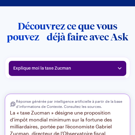
Découvrez ce que vous
pouvez déjà faire avec Ask
Explique moi la taxe Zucman
Comment a évolué position de la France sur
l’encadrement de l’IA ?
Quels sont les trois enjeux à retenir du secteur des
télécoms en france ?
Réponse générée par intelligence artificielle à partir de la base
d’informations de Contexte. Consultez les sources.
La « taxe Zucman » désigne une proposition
En savoir plus sur une taxe sur les colis
d’impôt mondial minimum sur la fortune des
milliardaires, portée par l’économiste Gabriel
Quelles sont les dernières actualités de l’unité
média de la Commission ?
Zucman, directeur de l’Observatoire fiscal