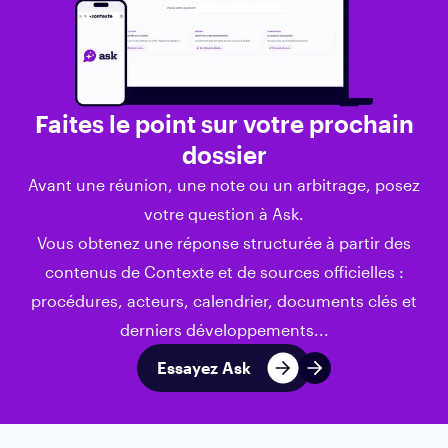
Débats et mise en œuvre en France
En France, cette proposition a fait l’objet de vifs
débats, notamment lors de l’examen du budget
Faites le point sur votre prochain
pour 2026 :
dossier
Opposition politique :
La taxe a été rejetée à
Avant une réunion, une note ou un arbitrage, posez
l’Assemblée nationale, les députés du
votre question à Ask.
Rassemblement national (RN) ayant voté
Vous obtenez une réponse structurée à partir des
contre, préférant d’autres mesures comme la
contenus de Contexte et de sources officielles :
transformation de l’IFI en impôt sur la fortune «
procédures, acteurs, calendrier, documents clés et
improductive ».
derniers développements...
Réserves techniques :
La Direction de la
législation fiscale (DLF) a mis en garde contre
Essayez Ask
des risques d’inconstitutionnalité et des effets
de bord sur les actifs professionnels (profits