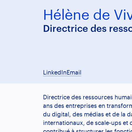
H
é
l
è
n
e
d
e
V
i
Directrice des res
LinkedIn
Email
Directrice des ressources huma
ans des entreprises en transform
du digital, des médias et de la d
internationaux, de scale-ups et 
contribué à structurer les fonc