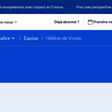
es et européennes avec impact en France.
Pour une perspective
Déjà abonné ?
Prendre r
s-nous
aître
/
Équipe
/
Hélène de Viviés