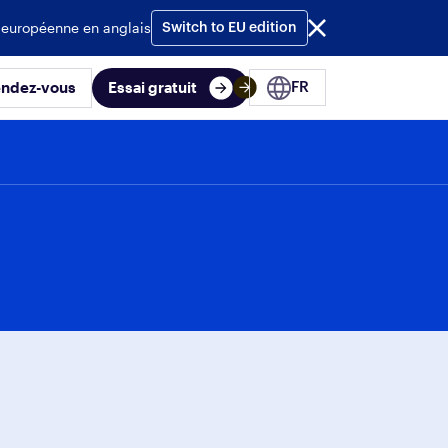
 européenne en anglais
Switch to EU edition
endez-vous
Essai gratuit
FR