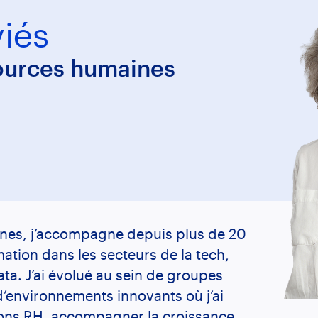
v
i
é
s
sources humaines
ines, j’accompagne depuis plus de 20
ation dans les secteurs de la tech,
ata. J’ai évolué au sein de groupes
d’environnements innovants où j’ai
tions RH, accompagner la croissance