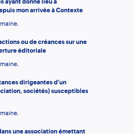
es ayant donné lieu à
depuis mon arrivée à Contexte
omaine.
actions ou de créances sur une
rture éditoriale
omaine.
stances dirigeantes d'un
ciation, sociétés) susceptibles
omaine.
dans une association émettant