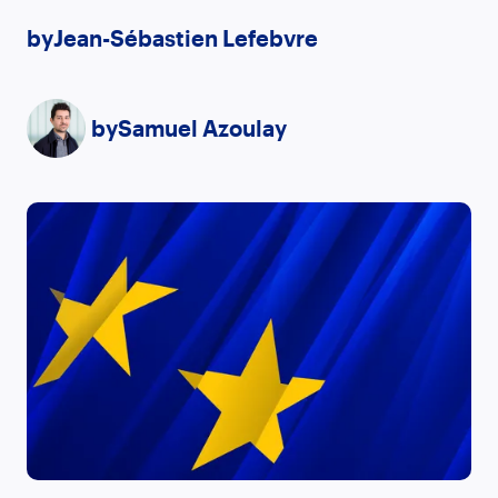
by
Jean-Sébastien Lefebvre
by
Samuel Azoulay