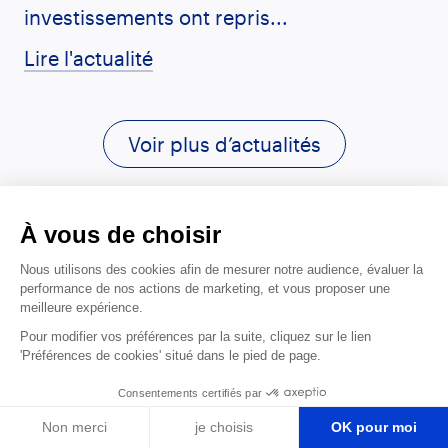
investissements ont repris...
Lire l'actualité
Voir plus d’actualités
À vous de choisir
Nous contacter
Nous utilisons des cookies afin de mesurer notre audience, évaluer la
performance de nos actions de marketing, et vous proposer une
Informer la rédaction
meilleure expérience.
Aide
Pour modifier vos préférences par la suite, cliquez sur le lien
CGV
'Préférences de cookies' situé dans le pied de page.
Mentions légales
Consentements certifiés par
Politique de confidentialité
Non merci
je choisis
OK pour moi